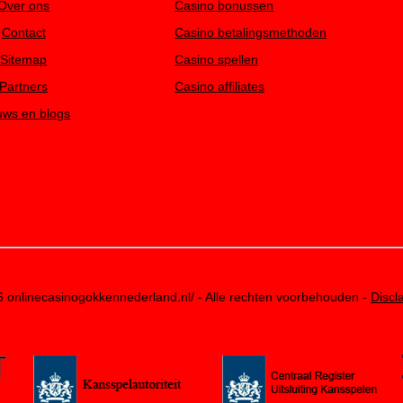
Over ons
Casino bonussen
Contact
Casino betalingsmethoden
Sitemap
Casino spellen
Partners
Casino affiliates
uws en blogs
6 onlinecasinogokkennederland.nl/ - Alle rechten voorbehouden -
Discl