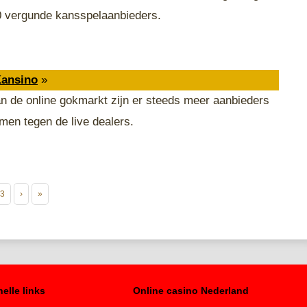
20 vergunde kansspelaanbieders.
Kansino
»
an de online gokmarkt zijn er steeds meer aanbieders
men tegen de live dealers.
3
›
»
elle links
Online casino Nederland