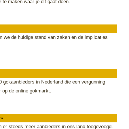
e te maken waar je dit gaat doen.
en we de huidige stand van zaken en de implicaties
 30 gokaanbieders in Nederland die een vergunning
 op de online gokmarkt.
»
jn er steeds meer aanbieders in ons land toegevoegd.