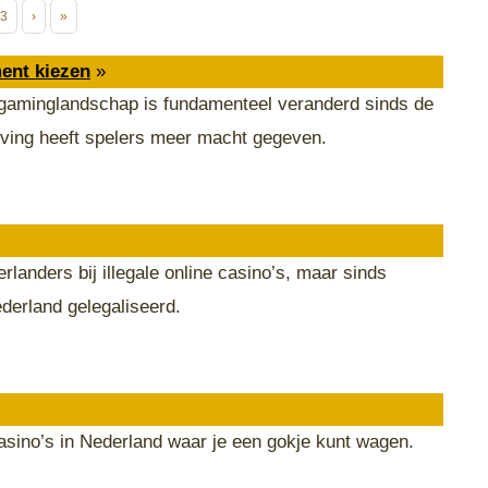
3
›
»
ent kiezen
»
 gaminglandschap is fundamenteel veranderd sinds de
iving heeft spelers meer macht gegeven.
rlanders bij illegale online casino’s, maar sinds
derland gelegaliseerd.
casino’s in Nederland waar je een gokje kunt wagen.