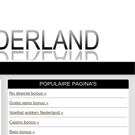
POPULAIRE PAGINA'S
No deposit bonus »
Gratis spins bonus »
Voetbal gokken Nederland »
Casino bonus »
Bwin bonus »