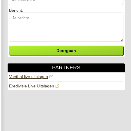
Bericht:
PARTNERS
Voetbal live uitslagen
Eredivisie Live Uitslagen