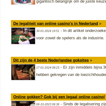
gigantisch belangrijk om de juiste keuz
De legaliteit van online casino's in Nederland
»
- In dit artikel onderzoek
30-01-2024 19:51
voor zowel de spelers als de industrie.
Dit zijn de 4 beste Nederlandse goksites
»
- Er zijn inmiddels bijna
17-01-2024 08:25
hebben gekregen van de toezichthouder
Online gokken? Gok bij een legaal online casino!
- Sinds de legalisering zi
06-10-2023 06:36