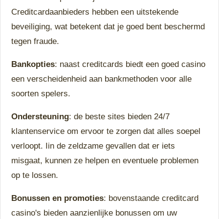
Creditcardaanbieders hebben een uitstekende
beveiliging, wat betekent dat je goed bent beschermd
tegen fraude.
Bankopties
: naast creditcards biedt een goed casino
een verscheidenheid aan bankmethoden voor alle
soorten spelers.
Ondersteuning
: de beste sites bieden 24/7
klantenservice om ervoor te zorgen dat alles soepel
verloopt. Iin de zeldzame gevallen dat er iets
misgaat, kunnen ze helpen en eventuele problemen
op te lossen.
Bonussen en promoties
: bovenstaande creditcard
casino's bieden aanzienlijke bonussen om uw