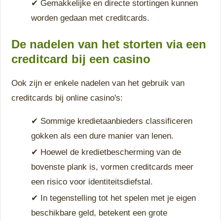
Gemakkelijke en directe stortingen kunnen
worden gedaan met creditcards.
De nadelen van het storten via een
creditcard bij een casino
Ook zijn er enkele nadelen van het gebruik van
creditcards bij online casino's:
Sommige kredietaanbieders classificeren
gokken als een dure manier van lenen.
Hoewel de kredietbescherming van de
bovenste plank is, vormen creditcards meer
een risico voor identiteitsdiefstal.
In tegenstelling tot het spelen met je eigen
beschikbare geld, betekent een grote