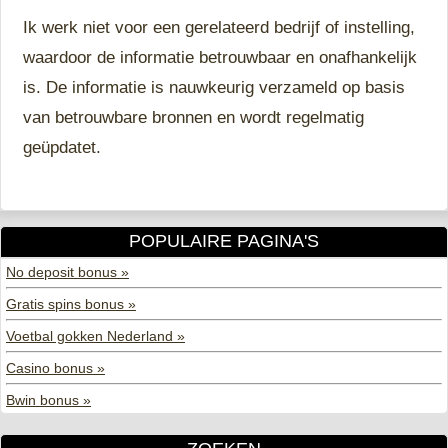
Ik werk niet voor een gerelateerd bedrijf of instelling,
waardoor de informatie betrouwbaar en onafhankelijk
is. De informatie is nauwkeurig verzameld op basis
van betrouwbare bronnen en wordt regelmatig
geüpdatet.
POPULAIRE PAGINA'S
No deposit bonus »
Gratis spins bonus »
Voetbal gokken Nederland »
Casino bonus »
Bwin bonus »