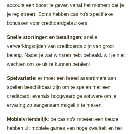
account een boost te geven vanaf het moment dat je
je registreert. Soms hebben casino's specifieke
bonussen voor creditcardgebruikers.
Snelle stortingen en betalingen
: snelle
verwerkingstijden van creditcards zijn van groot
belang. Nadat je wat winsten hebt behaald, wil je niet
wachten om ze uit te kunnen betalen!
Spelvariatie
: er moet een breed assortiment aan
spellen beschikbaar zijn om te spelen met een
creditcard, evenals hoogwaardige software om je
ervaring zo aangenaam mogelijk te maken.
Mobielvriendelijk
: de casino's moeten een keuze
hebben uit mobiele games van hoge kwaliteit en het