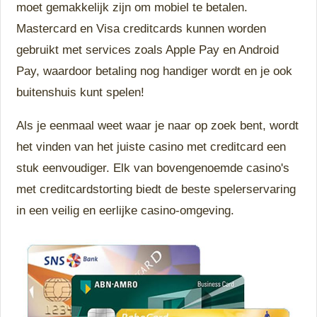
moet gemakkelijk zijn om mobiel te betalen.
Mastercard en Visa creditcards kunnen worden
gebruikt met services zoals Apple Pay en Android
Pay, waardoor betaling nog handiger wordt en je ook
buitenshuis kunt spelen!
Als je eenmaal weet waar je naar op zoek bent, wordt
het vinden van het juiste casino met creditcard een
stuk eenvoudiger. Elk van bovengenoemde casino's
met creditcardstorting biedt de beste spelerservaring
in een veilig en eerlijke casino-omgeving.