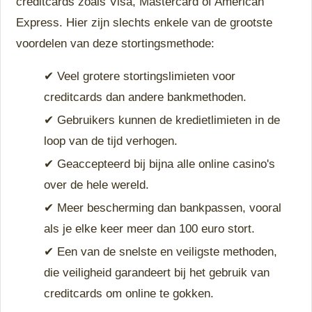
creditcards zoals Visa, Mastercard of American
Express. Hier zijn slechts enkele van de grootste
voordelen van deze stortingsmethode:
Veel grotere stortingslimieten voor
creditcards dan andere bankmethoden.
Gebruikers kunnen de kredietlimieten in de
loop van de tijd verhogen.
Geaccepteerd bij bijna alle online casino's
over de hele wereld.
Meer bescherming dan bankpassen, vooral
als je elke keer meer dan 100 euro stort.
Een van de snelste en veiligste methoden,
die veiligheid garandeert bij het gebruik van
creditcards om online te gokken.