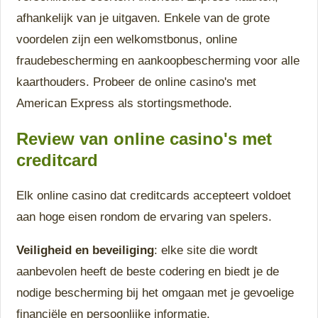
afhankelijk van je uitgaven. Enkele van de grote
voordelen zijn een welkomstbonus, online
fraudebescherming en aankoopbescherming voor alle
kaarthouders. Probeer de online casino's met
American Express als stortingsmethode.
Review van online casino's met
creditcard
Elk online casino dat creditcards accepteert voldoet
aan hoge eisen rondom de ervaring van spelers.
Veiligheid en beveiliging
: elke site die wordt
aanbevolen heeft de beste codering en biedt je de
nodige bescherming bij het omgaan met je gevoelige
financiële en persoonlijke informatie.