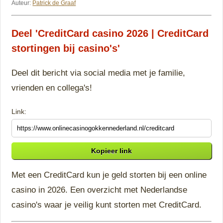
Auteur:
Patrick de Graaf
Deel 'CreditCard casino 2026 | CreditCard
stortingen bij casino's'
Deel dit bericht via social media met je familie,
vrienden en collega's!
Link:
Met een CreditCard kun je geld storten bij een online
casino in 2026. Een overzicht met Nederlandse
casino's waar je veilig kunt storten met CreditCard.