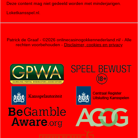
Deze content mag niet gedeeld worden met minderjarigen.
Loketkansspel.nl.
Patrick de Graaf - ©2026 onlinecasinogokkennederland.nl/ - Alle
rechten voorbehouden -
Disclaimer, cookies en privacy