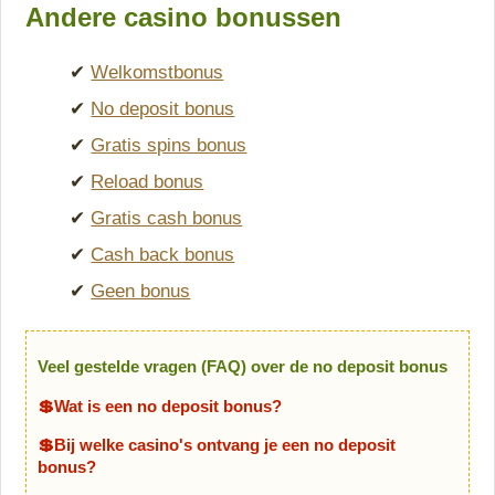
Andere casino bonussen
Welkomstbonus
No deposit bonus
Gratis spins bonus
Reload bonus
Gratis cash bonus
Cash back bonus
Geen bonus
Veel gestelde vragen (FAQ) over de no deposit bonus
Wat is een no deposit bonus?
Bij welke casino's ontvang je een no deposit
bonus?