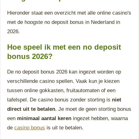
Hieronder staat een overzicht met alle online casino's
met de hoogste no deposit bonus in Nederland in
2026.
Hoe speel ik met een no deposit
bonus 2026?
De no deposit bonus 2026 kan ingezet worden op
verschillende casino spellen. Vaak kun je kiezen
tussen online gokkasten, fruitautomaten of een
tafelspel. De casino bonus zonder storting is
niet
direct uit te betalen
. Je moet de geen storting bonus
een
minimaal aantal keren
ingezet hebben, waarna
de
casino bonus
is uit te betalen.