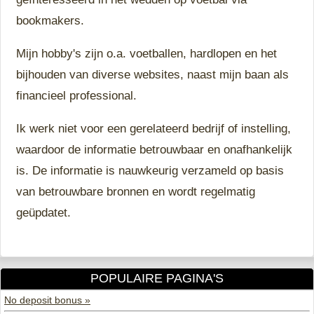
bookmakers.
Mijn hobby's zijn o.a. voetballen, hardlopen en het
bijhouden van diverse websites, naast mijn baan als
financieel professional.
Ik werk niet voor een gerelateerd bedrijf of instelling,
waardoor de informatie betrouwbaar en onafhankelijk
is. De informatie is nauwkeurig verzameld op basis
van betrouwbare bronnen en wordt regelmatig
geüpdatet.
POPULAIRE PAGINA'S
No deposit bonus »