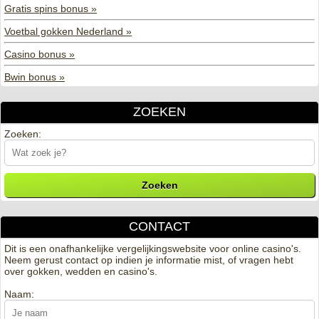
Gratis spins bonus »
Voetbal gokken Nederland »
Casino bonus »
Bwin bonus »
ZOEKEN
Zoeken:
CONTACT
Dit is een onafhankelijke vergelijkingswebsite voor online casino's.
Neem gerust contact op indien je informatie mist, of vragen hebt
over gokken, wedden en casino's.
Naam: