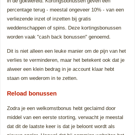
in de gokwereld. Kortingsbonussen geven een
percentage terug - meestal ongeveer 10% - van een
verliezende inzet of inzetten bij gratis
weddenschappen of spins. Deze kortingsbonussen
worden vaak "cash back bonussen" genoemd.
Dit is niet alleen een leuke manier om de pijn van het
verlies te verminderen, maar het betekent ook dat je
alweer een klein bedrag in je account klaar hebt
staan om wederom in te zetten.
Reload bonussen
Zodra je een welkomstbonus hebt geclaimd door
middel van een eerste storting, verwacht je meestal
dat dit de laatste keer is dat je beloont wordt als