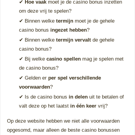
Hoe vaak
moet je de casino bonus inzetten
om deze vrij te spelen?
Binnen welke
termijn
moet je de gehele
casino bonus
ingezet hebben
?
Binnen welke
termijn vervalt
de gehele
casino bonus?
Bij welke
casino spellen
mag je spelen met
de casino bonus?
Gelden er
per spel verschillende
voorwaarden
?
Is de casino bonus
in delen
uit te betalen of
valt deze op het laatst
in één keer
vrij?
Op deze website hebben we niet alle voorwaarden
opgesomd, maar alleen de beste casino bonussen