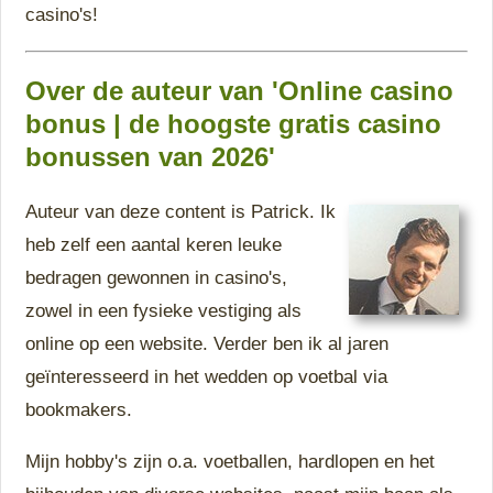
casino's!
Over de auteur van 'Online casino
bonus | de hoogste gratis casino
bonussen van 2026'
Auteur van deze content is Patrick. Ik
heb zelf een aantal keren leuke
bedragen gewonnen in casino's,
zowel in een fysieke vestiging als
online op een website. Verder ben ik al jaren
geïnteresseerd in het wedden op voetbal via
bookmakers.
Mijn hobby's zijn o.a. voetballen, hardlopen en het