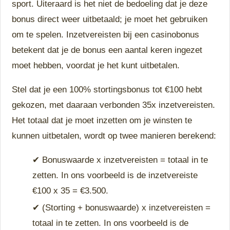
sport. Uiteraard is het niet de bedoeling dat je deze
bonus direct weer uitbetaald; je moet het gebruiken
om te spelen. Inzetvereisten bij een casinobonus
betekent dat je de bonus een aantal keren ingezet
moet hebben, voordat je het kunt uitbetalen.
Stel dat je een 100% stortingsbonus tot €100 hebt
gekozen, met daaraan verbonden 35x inzetvereisten.
Het totaal dat je moet inzetten om je winsten te
kunnen uitbetalen, wordt op twee manieren berekend:
Bonuswaarde x inzetvereisten = totaal in te
zetten. In ons voorbeeld is de inzetvereiste
€100 x 35 = €3.500.
(Storting + bonuswaarde) x inzetvereisten =
totaal in te zetten. In ons voorbeeld is de