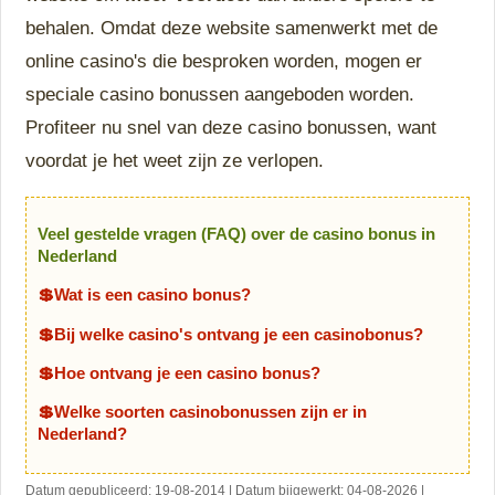
behalen. Omdat deze website samenwerkt met de
online casino's die besproken worden, mogen er
speciale casino bonussen aangeboden worden.
Profiteer nu snel van deze casino bonussen, want
voordat je het weet zijn ze verlopen.
Veel gestelde vragen (FAQ) over de casino bonus in
Nederland
Wat is een casino bonus?
Bij welke casino's ontvang je een casinobonus?
Hoe ontvang je een casino bonus?
Welke soorten casinobonussen zijn er in
Nederland?
Datum gepubliceerd:
19-08-2014 | Datum bijgewerkt:
04-08-2026 |