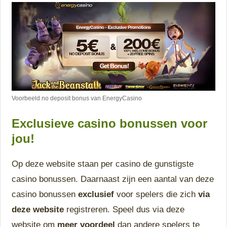
Voorbeeld no deposit bonus van EnergyCasino
Exclusieve casino bonussen voor
jou!
Op deze website staan per casino de gunstigste
casino bonussen. Daarnaast zijn een aantal van deze
casino bonussen
exclusief
voor spelers die zich
via
deze website
registreren. Speel dus via deze
website om
meer voordeel
dan andere spelers te