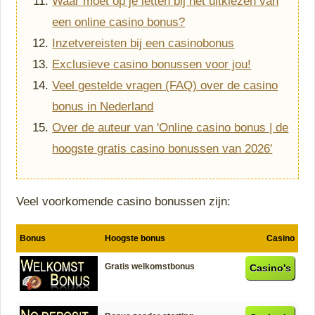
Waar moet op je letten bij het uitkiezen van
een online casino bonus?
Inzetvereisten bij een casinobonus
Exclusieve casino bonussen voor jou!
Veel gestelde vragen (FAQ) over de casino
bonus in Nederland
Over de auteur van 'Online casino bonus | de
hoogste gratis casino bonussen van 2026'
Veel voorkomende casino bonussen zijn:
Bonus
Hoogste bonus
Casino
Gratis welkomstbonus
Casino's