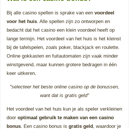
Bij alle casino spellen is sprake van een
voordeel
voor het huis
. Alle spellen zijn zo ontworpen en
bedacht dat het casino een klein voordeel heeft op
lange termijn. Het voordeel van het huis is het kleinst
bij de tafelspelen, zoals poker, blackjack en roulette.
Online gokkasten en fuitautomaten zijn vaak minder
winstgevend, maar kunnen grotere bedragen in één
keer uitkeren.
"selecteer het beste online casino op de bonussen,
want dat is gratis geld"
Het voordeel van het huis kun je als speler verkleinen
door
optimaal gebruik te maken van een casino
bonus
. Een casino bonus is
gratis geld
, waardoor je