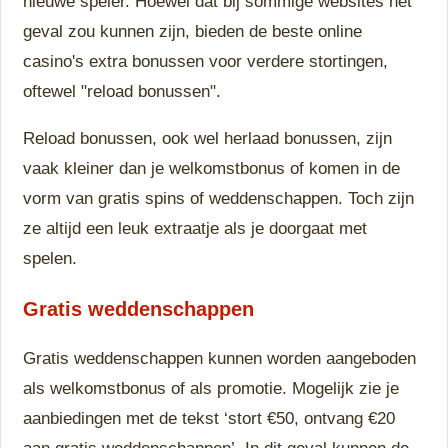
nieuwe speler. Hoewel dat bij sommige websites het
geval zou kunnen zijn, bieden de beste online
casino's extra bonussen voor verdere stortingen,
oftewel "reload bonussen".
Reload bonussen, ook wel herlaad bonussen, zijn
vaak kleiner dan je welkomstbonus of komen in de
vorm van gratis spins of weddenschappen. Toch zijn
ze altijd een leuk extraatje als je doorgaat met
spelen.
Gratis weddenschappen
Gratis weddenschappen kunnen worden aangeboden
als welkomstbonus of als promotie. Mogelijk zie je
aanbiedingen met de tekst ‘stort €50, ontvang €20