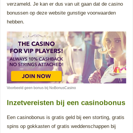
verzameld. Je kan er dus van uit gaan dat de casino
bonussen op deze website gunstige voorwaarden
hebben.
Voorbeeld geen bonus bij NoBonusCasino
Inzetvereisten bij een casinobonus
Een casinobonus is gratis geld bij een storting, gratis
spins op gokkasten of gratis weddenschappen bij