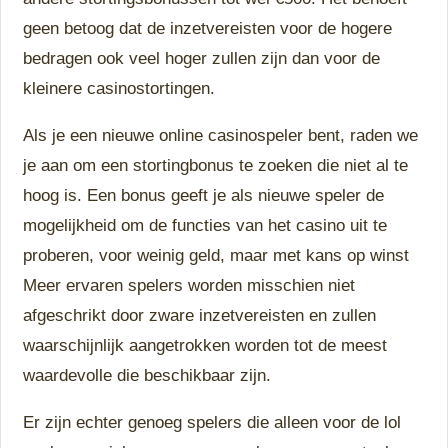
geen betoog dat de inzetvereisten voor de hogere
bedragen ook veel hoger zullen zijn dan voor de
kleinere casinostortingen.
Als je een nieuwe online casinospeler bent, raden we
je aan om een stortingbonus te zoeken die niet al te
hoog is. Een bonus geeft je als nieuwe speler de
mogelijkheid om de functies van het casino uit te
proberen, voor weinig geld, maar met kans op winst
Meer ervaren spelers worden misschien niet
afgeschrikt door zware inzetvereisten en zullen
waarschijnlijk aangetrokken worden tot de meest
waardevolle die beschikbaar zijn.
Er zijn echter genoeg spelers die alleen voor de lol