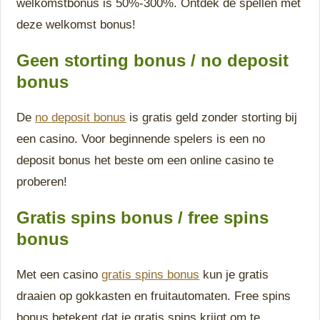
welkomstbonus is 50%-300%. Ontdek de spellen met
deze welkomst bonus!
Geen storting bonus / no deposit
bonus
De
no deposit bonus
is gratis geld zonder storting bij
een casino. Voor beginnende spelers is een no
deposit bonus het beste om een online casino te
proberen!
Gratis spins bonus / free spins
bonus
Met een casino
gratis spins bonus
kun je gratis
draaien op gokkasten en fruitautomaten. Free spins
bonus betekent dat je gratis spins krijgt om te