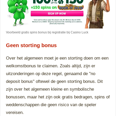
Voorbeeld gratis spins bonus bij registratie bij Casino Luck
Geen storting bonus
Over het algemeen moet je een storting doen om een
welkomstbonus te claimen. Zoals altijd, zijn er
uitzonderingen op deze regel, genaamd de "no
deposit bonus" oftewel de geen storting bonus. Dit
zijn over het algemeen kleine en symbolische
bonussen, maar het zijn ook gratis bedragen, spins of
weddenschappen die geen risico van de speler
vereisen.