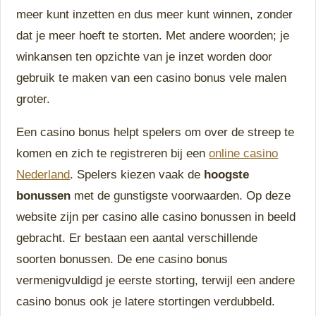
meer kunt inzetten en dus meer kunt winnen, zonder
dat je meer hoeft te storten. Met andere woorden; je
winkansen ten opzichte van je inzet worden door
gebruik te maken van een casino bonus vele malen
groter.
Een casino bonus helpt spelers om over de streep te
komen en zich te registreren bij een
online casino
Nederland
. Spelers kiezen vaak de
hoogste
bonussen
met de gunstigste voorwaarden. Op deze
website zijn per casino alle casino bonussen in beeld
gebracht. Er bestaan een aantal verschillende
soorten bonussen. De ene casino bonus
vermenigvuldigd je eerste storting, terwijl een andere
casino bonus ook je latere stortingen verdubbeld.