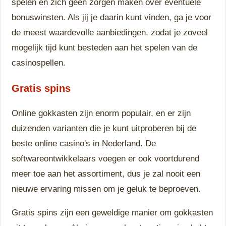
spelen en zich geen zorgen maken over eventuele
bonuswinsten. Als jij je daarin kunt vinden, ga je voor
de meest waardevolle aanbiedingen, zodat je zoveel
mogelijk tijd kunt besteden aan het spelen van de
casinospellen.
Gratis spins
Online gokkasten zijn enorm populair, en er zijn
duizenden varianten die je kunt uitproberen bij de
beste online casino's in Nederland. De
softwareontwikkelaars voegen er ook voortdurend
meer toe aan het assortiment, dus je zal nooit een
nieuwe ervaring missen om je geluk te beproeven.
Gratis spins zijn een geweldige manier om gokkasten