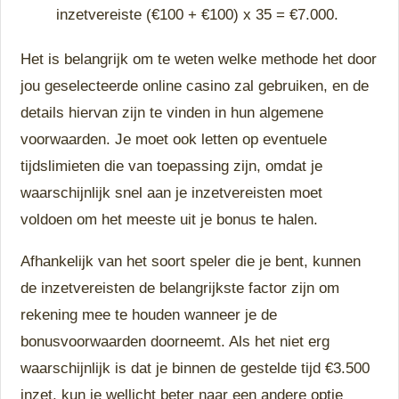
inzetvereiste (€100 + €100) x 35 = €7.000.
Het is belangrijk om te weten welke methode het door
jou geselecteerde online casino zal gebruiken, en de
details hiervan zijn te vinden in hun algemene
voorwaarden. Je moet ook letten op eventuele
tijdslimieten die van toepassing zijn, omdat je
waarschijnlijk snel aan je inzetvereisten moet
voldoen om het meeste uit je bonus te halen.
Afhankelijk van het soort speler die je bent, kunnen
de inzetvereisten de belangrijkste factor zijn om
rekening mee te houden wanneer je de
bonusvoorwaarden doorneemt. Als het niet erg
waarschijnlijk is dat je binnen de gestelde tijd €3.500
inzet, kun je wellicht beter naar een andere optie