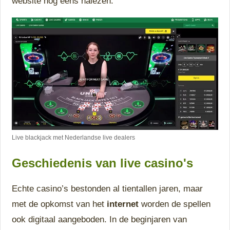
website nog eens nalezen.
Live blackjack met Nederlandse live dealers
Geschiedenis van live casino's
Echte casino’s bestonden al tientallen jaren, maar
met de opkomst van het
internet
worden de spellen
ook digitaal aangeboden. In de beginjaren van