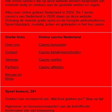
Alle online casino's die op deze website worden besproken zijn
volstrekt veilig en voldoen aan de gestelde wetten en regels.
Alles over online gokken Nederland in 2026. De 7 beste
casino's van Nederland in 2026 staan op deze website.
Ontvang de meeste gratis spins en de hoogste welkomstbonus.
Speel blackjack, roulette, poker en gokkasten in het live casino.
Snelle links
Online casino Nederland
Over ons
Casino bonussen
Contact
Casino betalingsmethoden
Sitemap
Casino spellen
Partners
Casino affiliates
Nieuws en
blogs
Speel bewust, 18+
Gokken kan verslavend zijn. Wat kost gokken jou? Stop op tijd.
Algemene- en bonusvoorwaarden van de betreffende
bookmaker zijn van toepassing.