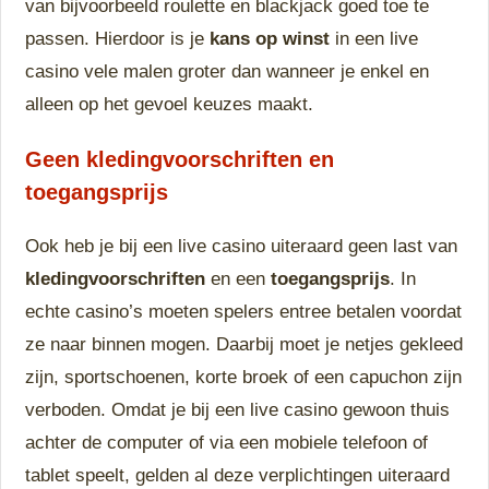
van bijvoorbeeld roulette en blackjack goed toe te
passen. Hierdoor is je
kans op winst
in een live
casino vele malen groter dan wanneer je enkel en
alleen op het gevoel keuzes maakt.
Geen kledingvoorschriften en
toegangsprijs
Ook heb je bij een live casino uiteraard geen last van
kledingvoorschriften
en een
toegangsprijs
. In
echte casino’s moeten spelers entree betalen voordat
ze naar binnen mogen. Daarbij moet je netjes gekleed
zijn, sportschoenen, korte broek of een capuchon zijn
verboden. Omdat je bij een live casino gewoon thuis
achter de computer of via een mobiele telefoon of
tablet speelt, gelden al deze verplichtingen uiteraard