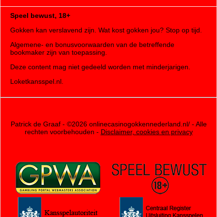
Speel bewust, 18+
Gokken kan verslavend zijn. Wat kost gokken jou? Stop op tijd.
Algemene- en bonusvoorwaarden van de betreffende
bookmaker zijn van toepassing.
Deze content mag niet gedeeld worden met minderjarigen.
Loketkansspel.nl.
Patrick de Graaf - ©2026 onlinecasinogokkennederland.nl/ - Alle
rechten voorbehouden -
Disclaimer, cookies en privacy