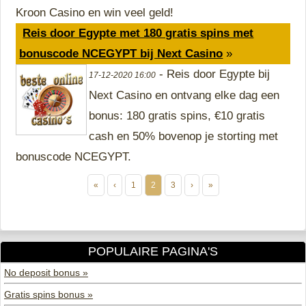
Kroon Casino en win veel geld!
Reis door Egypte met 180 gratis spins met
bonuscode NCEGYPT bij Next Casino
»
- Reis door Egypte bij
17-12-2020 16:00
Next Casino en ontvang elke dag een
bonus: 180 gratis spins, €10 gratis
cash en 50% bovenop je storting met
bonuscode NCEGYPT.
«
‹
1
2
3
›
»
POPULAIRE PAGINA'S
No deposit bonus »
Gratis spins bonus »