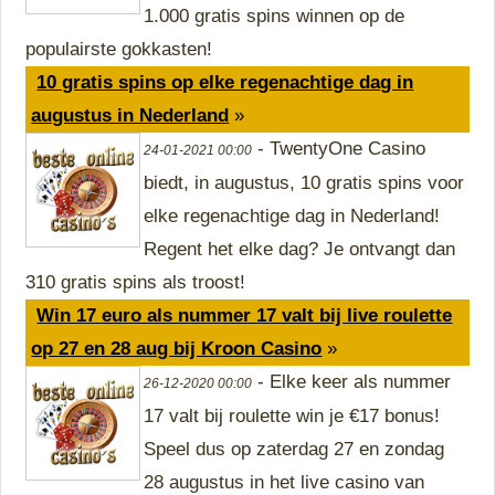
1.000 gratis spins winnen op de
populairste gokkasten!
10 gratis spins op elke regenachtige dag in
augustus in Nederland
»
- TwentyOne Casino
24-01-2021 00:00
biedt, in augustus, 10 gratis spins voor
elke regenachtige dag in Nederland!
Regent het elke dag? Je ontvangt dan
310 gratis spins als troost!
Win 17 euro als nummer 17 valt bij live roulette
op 27 en 28 aug bij Kroon Casino
»
- Elke keer als nummer
26-12-2020 00:00
17 valt bij roulette win je €17 bonus!
Speel dus op zaterdag 27 en zondag
28 augustus in het live casino van