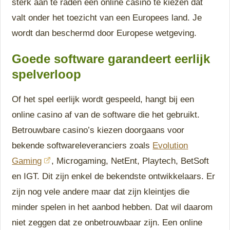
sterk aan te raden een online casino te kiezen dat
valt onder het toezicht van een Europees land. Je
wordt dan beschermd door Europese wetgeving.
Goede software garandeert eerlijk
spelverloop
Of het spel eerlijk wordt gespeeld, hangt bij een
online casino af van de software die het gebruikt.
Betrouwbare casino’s kiezen doorgaans voor
bekende softwareleveranciers zoals
Evolution
Gaming
, Microgaming, NetEnt, Playtech, BetSoft
en IGT. Dit zijn enkel de bekendste ontwikkelaars. Er
zijn nog vele andere maar dat zijn kleintjes die
minder spelen in het aanbod hebben. Dat wil daarom
niet zeggen dat ze onbetrouwbaar zijn. Een online