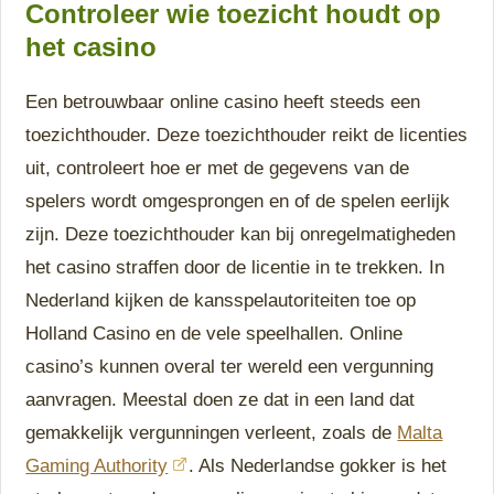
Controleer wie toezicht houdt op
het casino
Een betrouwbaar online casino heeft steeds een
toezichthouder. Deze toezichthouder reikt de licenties
uit, controleert hoe er met de gegevens van de
spelers wordt omgesprongen en of de spelen eerlijk
zijn. Deze toezichthouder kan bij onregelmatigheden
het casino straffen door de licentie in te trekken. In
Nederland kijken de kansspelautoriteiten toe op
Holland Casino en de vele speelhallen. Online
casino’s kunnen overal ter wereld een vergunning
aanvragen. Meestal doen ze dat in een land dat
gemakkelijk vergunningen verleent, zoals de
Malta
Gaming Authority
. Als Nederlandse gokker is het