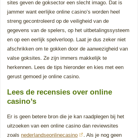
sites geven de goksector een slecht imago. Dat is
jammer want eerlijke online casino’s worden heel
streng gecontroleerd op de veiligheid van de
gegevens van de spelers, op het uitbetalingssysteem
en op een eerlijk spelverloop. Laat je dus zeker niet
afschrikken om te gokken door de aanwezigheid van
valse goksites. Ze zijn immers makkelijk te
herkennen. Lees de tips hieronder en kies met een
gerust gemoed je online casino.
Lees de recensies over online
casino’s
Er is geen betere bron die je kan raadplegen bij het
uitzoeken van een online casino dan reviewsites
zoals
nederlandseonlinecasino
. Als je nog geen