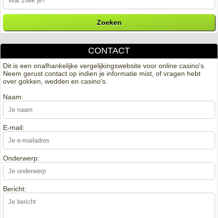
CONTACT
Dit is een onafhankelijke vergelijkingswebsite voor online casino's.
Neem gerust contact op indien je informatie mist, of vragen hebt
over gokken, wedden en casino's.
Naam:
E-mail:
Onderwerp:
Bericht: