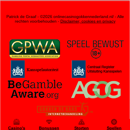
Patrick de Graaf - ©2026 onlinecasinogokkennederland.nl/ - Alle
rechten voorbehouden -
Disclaimer, cookies en privacy
Casino's
Bonussen
Storten
Spellen