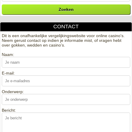
CONTACT
Dit is een onafhankelijke vergelijkingswebsite voor online casino's.
Neem gerust contact op indien je informatie mist, of vragen hebt
over gokken, wedden en casino's.
Naam:
E-mail:
Onderwerp:
Bericht: