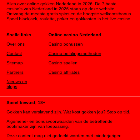
Alles over online gokken Nederland in 2026. De 7 beste
casino's van Nederland in 2026 staan op deze website.
Ontvang de meeste gratis spins en de hoogste welkomstbonus.
Speel blackjack, roulette, poker en gokkasten in het live casino.
Snelle links
Online casino Nederland
Over ons
Casino bonussen
Contact
Casino betalingsmethoden
Sitemap
Casino spellen
Partners
Casino affiliates
Nieuws en
blogs
Speel bewust, 18+
Gokken kan verslavend zijn. Wat kost gokken jou? Stop op tijd.
Algemene- en bonusvoorwaarden van de betreffende
bookmaker zijn van toepassing.
Deze content mag niet gedeeld worden met minderjarigen.