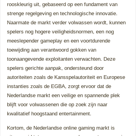
rooskleurig uit, gebaseerd op een fundament van
strenge regelgeving en technologische innovatie.
Naarmate de markt verder volwassen wordt, kunnen
spelers nog hogere veiligheidsnormen, een nog
meeslepender gameplay en een voortdurende
toewijding aan verantwoord gokken van
toonaangevende exploitanten verwachten. Deze
spelers gerichte aanpak, ondersteund door
autoriteiten zoals de Kansspelautoriteit en Europese
instanties zoals de EGBA, zorgt ervoor dat de
Nederlandse markt een veilige en spannende plek
blijft voor volwassenen die op zoek zijn naar
kwalitatief hoogstaand entertainment.
Kortom, de Nederlandse online gaming markt is