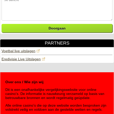
PARTNERS
Voetbal live uitslagen
Eredivisie Live Uitslagen
Over ons / Wie zijn wij
Dit is een onafhankelijke vergelijkingswebsite voor online
casino's. De informatie is nauwkeurig verzameld op basis van
betrouwbare bronnen en wordt regelmatig geüpdate.
Alle online casino's die op deze website worden besproken zijn
volstrekt veilig en voldoen aan de gestelde wetten en regels.