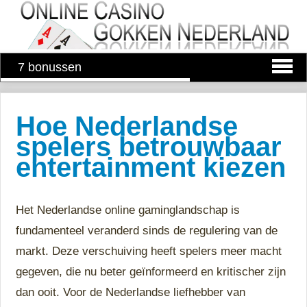
7 bonussen
Hoe Nederlandse
spelers betrouwbaar
entertainment kiezen
Het Nederlandse online gaminglandschap is
fundamenteel veranderd sinds de regulering van de
markt. Deze verschuiving heeft spelers meer macht
gegeven, die nu beter geïnformeerd en kritischer zijn
dan ooit. Voor de Nederlandse liefhebber van