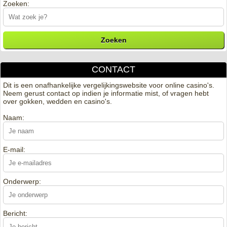
Zoeken:
CONTACT
Dit is een onafhankelijke vergelijkingswebsite voor online casino's.
Neem gerust contact op indien je informatie mist, of vragen hebt
over gokken, wedden en casino's.
Naam:
E-mail:
Onderwerp:
Bericht: