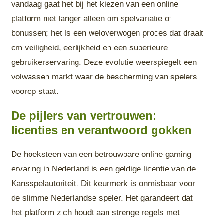
vandaag gaat het bij het kiezen van een online
platform niet langer alleen om spelvariatie of
bonussen; het is een weloverwogen proces dat draait
om veiligheid, eerlijkheid en een superieure
gebruikerservaring. Deze evolutie weerspiegelt een
volwassen markt waar de bescherming van spelers
voorop staat.
De pijlers van vertrouwen:
licenties en verantwoord gokken
De hoeksteen van een betrouwbare online gaming
ervaring in Nederland is een geldige licentie van de
Kansspelautoriteit. Dit keurmerk is onmisbaar voor
de slimme Nederlandse speler. Het garandeert dat
het platform zich houdt aan strenge regels met