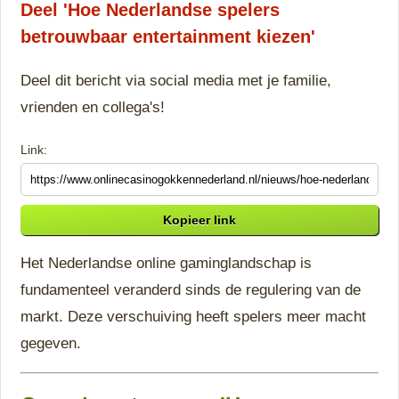
Deel 'Hoe Nederlandse spelers
betrouwbaar entertainment kiezen'
Deel dit bericht via social media met je familie,
vrienden en collega's!
Link:
Het Nederlandse online gaminglandschap is
fundamenteel veranderd sinds de regulering van de
markt. Deze verschuiving heeft spelers meer macht
gegeven.