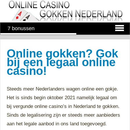
7 bonussen
Online gokken? Gok
bij een legaal online
casino!
Steeds meer Nederlanders wagen online een gokje.
Het is sinds begin oktober 2021 namelijk legaal om
bij vergunde online casino’s in Nederland te gokken.
Sinds de legalisering zijn er steeds meer aanbieders
aan het legale aanbod in ons land toegevoegd.