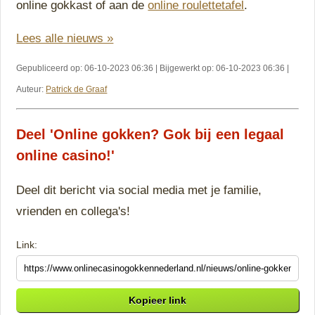
online gokkast of aan de
online roulettetafel
.
Lees alle nieuws »
Gepubliceerd op: 06-10-2023 06:36 | Bijgewerkt op: 06-10-2023 06:36 |
Auteur:
Patrick de Graaf
Deel 'Online gokken? Gok bij een legaal
online casino!'
Deel dit bericht via social media met je familie,
vrienden en collega's!
Link: