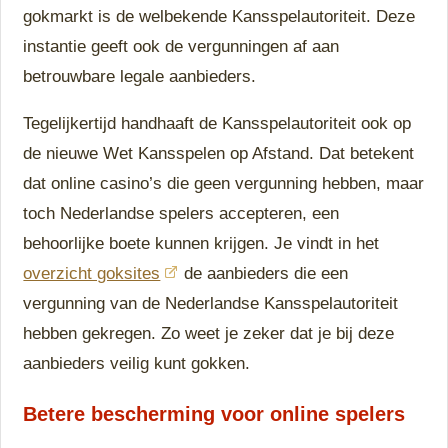
gokmarkt is de welbekende Kansspelautoriteit. Deze
instantie geeft ook de vergunningen af aan
betrouwbare legale aanbieders.
Tegelijkertijd handhaaft de Kansspelautoriteit ook op
de nieuwe Wet Kansspelen op Afstand. Dat betekent
dat online casino’s die geen vergunning hebben, maar
toch Nederlandse spelers accepteren, een
behoorlijke boete kunnen krijgen. Je vindt in het
overzicht goksites
de aanbieders die een
vergunning van de Nederlandse Kansspelautoriteit
hebben gekregen. Zo weet je zeker dat je bij deze
aanbieders veilig kunt gokken.
Betere bescherming voor online spelers