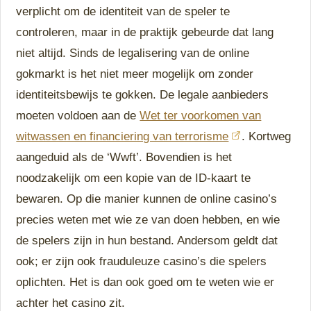
verplicht om de identiteit van de speler te
controleren, maar in de praktijk gebeurde dat lang
niet altijd. Sinds de legalisering van de online
gokmarkt is het niet meer mogelijk om zonder
identiteitsbewijs te gokken. De legale aanbieders
moeten voldoen aan de
Wet ter voorkomen van
witwassen en financiering van terrorisme
. Kortweg
aangeduid als de ‘Wwft’. Bovendien is het
noodzakelijk om een kopie van de ID-kaart te
bewaren. Op die manier kunnen de online casino’s
precies weten met wie ze van doen hebben, en wie
de spelers zijn in hun bestand. Andersom geldt dat
ook; er zijn ook frauduleuze casino’s die spelers
oplichten. Het is dan ook goed om te weten wie er
achter het casino zit.