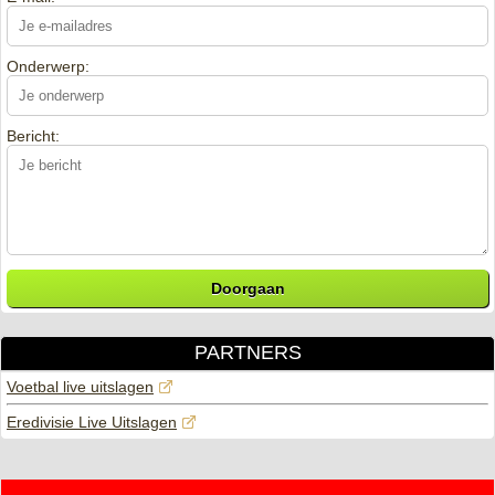
Onderwerp:
Bericht:
PARTNERS
Voetbal live uitslagen
Eredivisie Live Uitslagen