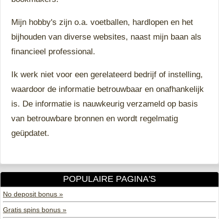
Mijn hobby's zijn o.a. voetballen, hardlopen en het
bijhouden van diverse websites, naast mijn baan als
financieel professional.
Ik werk niet voor een gerelateerd bedrijf of instelling,
waardoor de informatie betrouwbaar en onafhankelijk
is. De informatie is nauwkeurig verzameld op basis
van betrouwbare bronnen en wordt regelmatig
geüpdatet.
POPULAIRE PAGINA'S
No deposit bonus »
Gratis spins bonus »