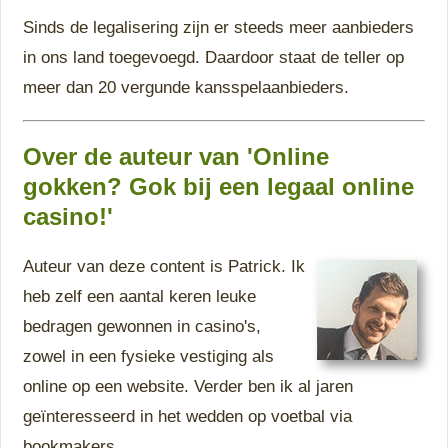
Sinds de legalisering zijn er steeds meer aanbieders
in ons land toegevoegd. Daardoor staat de teller op
meer dan 20 vergunde kansspelaanbieders.
Over de auteur van 'Online
gokken? Gok bij een legaal online
casino!'
Auteur van deze content is Patrick. Ik
heb zelf een aantal keren leuke
bedragen gewonnen in casino's,
zowel in een fysieke vestiging als
online op een website. Verder ben ik al jaren
geïnteresseerd in het wedden op voetbal via
bookmakers.