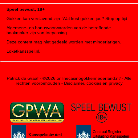
Speel bewust, 18+
Gokken kan verslavend zijn. Wat kost gokken jou? Stop op tijd.
Algemene- en bonusvoorwaarden van de betreffende
bookmaker zijn van toepassing.
Deze content mag niet gedeeld worden met minderjarigen.
Loketkansspel.nl.
Patrick de Graaf - ©2026 onlinecasinogokkennederland.nl/ - Alle
rechten voorbehouden -
Disclaimer, cookies en privacy