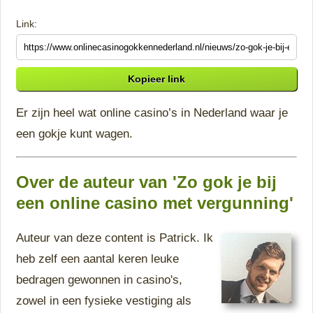
Link:
Er zijn heel wat online casino’s in Nederland waar je
een gokje kunt wagen.
Over de auteur van 'Zo gok je bij
een online casino met vergunning'
Auteur van deze content is Patrick. Ik
heb zelf een aantal keren leuke
bedragen gewonnen in casino's,
zowel in een fysieke vestiging als