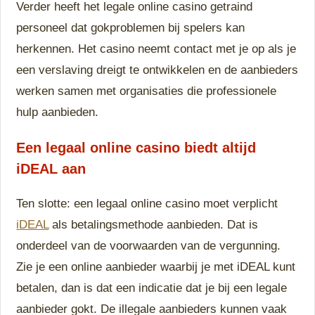
Verder heeft het legale online casino getraind
personeel dat gokproblemen bij spelers kan
herkennen. Het casino neemt contact met je op als je
een verslaving dreigt te ontwikkelen en de aanbieders
werken samen met organisaties die professionele
hulp aanbieden.
Een legaal online casino biedt altijd
iDEAL aan
Ten slotte: een legaal online casino moet verplicht
iDEAL
als betalingsmethode aanbieden. Dat is
onderdeel van de voorwaarden van de vergunning.
Zie je een online aanbieder waarbij je met iDEAL kunt
betalen, dan is dat een indicatie dat je bij een legale
aanbieder gokt. De illegale aanbieders kunnen vaak