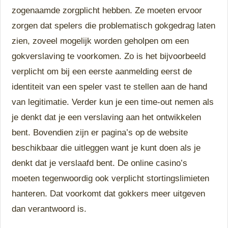
zogenaamde zorgplicht hebben. Ze moeten ervoor
zorgen dat spelers die problematisch gokgedrag laten
zien, zoveel mogelijk worden geholpen om een
gokverslaving te voorkomen. Zo is het bijvoorbeeld
verplicht om bij een eerste aanmelding eerst de
identiteit van een speler vast te stellen aan de hand
van legitimatie. Verder kun je een time-out nemen als
je denkt dat je een verslaving aan het ontwikkelen
bent. Bovendien zijn er pagina’s op de website
beschikbaar die uitleggen want je kunt doen als je
denkt dat je verslaafd bent. De online casino’s
moeten tegenwoordig ook verplicht stortingslimieten
hanteren. Dat voorkomt dat gokkers meer uitgeven
dan verantwoord is.