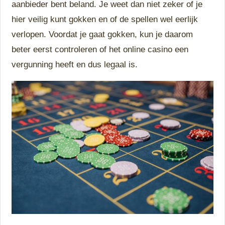
aanbieder bent beland. Je weet dan niet zeker of je
hier veilig kunt gokken en of de spellen wel eerlijk
verlopen. Voordat je gaat gokken, kun je daarom
beter eerst controleren of het online casino een
vergunning heeft en dus legaal is.