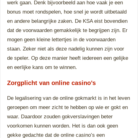
werk gaan. Denk bijvoorbeeld aan hoe vaak je een
bonus moet rondspelen, hoe snel je wordt uitbetaald
en andere belangrijke zaken. De KSA eist bovendien
dat de voorwaarden gemakkelijk te begrijpen zijn. Er
mogen geen kleine lettertjes in de voorwaarden
staan. Zeker niet als deze nadelig kunnen zijn voor
de speler. Op deze manier heeft iedereen een gelijke
en eerlijke kans om te winnen.
Zorgplicht van online casino’s
De legalisering van de online gokmarkt is in het leven
geroepen om meer zicht te hebben op wie er gokt en
waar. Daardoor zouden gokverslavingen beter
voorkomen kunnen worden. Het is dan ook geen
gekke gedachte dat de online casino’s een