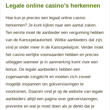
Legale online casino’s herkennen
Hoe kun je precies een legaal online casino
herkennen? Je kunt kijken naar een aantal zaken.
Ten eerste moet de aanbieder een vergunning hebben
van de Kansspelautoriteit. Welke aanbieders dat zijn,
vind je onder meer in de Kansspelwijzer. Verder moet
het casino eerlijke voorwaarden hebben en precies
uitleggen wanneer je in aanmerking komt voor een
bonus. De legale aanbieders hebben een
zogenaamde zorgplicht en moeten zich zoveel
mogelijk inspannen om gokverslavingen te
voorkomen. Daarom vind je op de website van legale
aanbieders altijd een pagina over gokverslavingen,
preventie en wat je moet doen als je denkt dat je